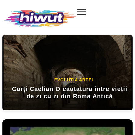
≡
Hiwut.com
MODELA
EVOLUȚIA ARTEI
Produsul se întreabă Cum să-ți
transformi ideile creative în
Curți Caelian O cautatura intre vieții
Cum vă candai a sprijini somnul să
autenticitate
de zi cu zi din Roma Antică
pierdeți în vitregie