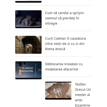
Cum vă candai a sprijini
somnul să pierdeți în
vitregie
Curți Caelian O cautatura
intre vieții de zi cu zi din
Roma Antică
Deblocarea inovației cu
modelarea afacerilor
Teofan
Grecul Un
mester al
artei
bizantine