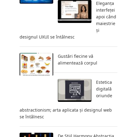
Eleganța
interfeței
apoi când
maiestrie
și
designul UXUI se întâlnesc
Gustări fiecine vă
alimentează corpul
Estetica
digitală
oriunde
abstractionism; arta aplicata și designul web
se întâlnesc
De Stijl Harmony Abstracția